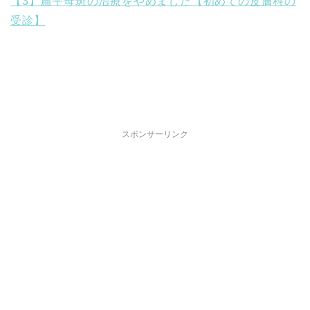
【3】扁平母斑の治療をやめました【初めての皮膚科の
受診】
スポンサーリンク