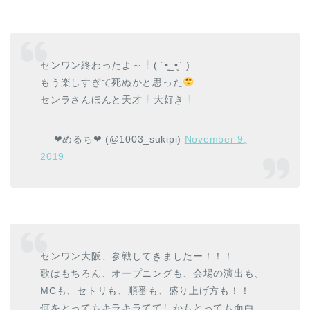
センワン終わったよ～
( ´•̥_•̥` )
もう楽しすぎて死ぬかと思った
センラさんほんと天才
大好き
— ❤︎めるち❤︎ (@1003_sukipi)
November 9,
2019
センワン大阪、参戦してきましたー！！！
歌はもちろん、オープニングも、会場の演出も、
MCも、セトリも、順番も、盛り上げ方も！！
何をとってもキラキラててしかもとっても面白