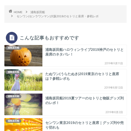
HOME
浦島坂田船
センワン(センラワンマン)大阪2019のセトリと座席・参戦レポ
こんな記事もおすすめです
浦島坂田船
浦島坂田船ハロウィンライブ2019神戸のセトリと
座席のネタバレ！
2019年9月11日
浦島坂田船
たぬワン(うらたぬき)2019東京のセトリと座席
は？参戦レポも
2019年8月12日
浦島坂田船
浦島坂田船2019夏ツアーのセトリと物販グッズ列
のレポ！
2019年8月2日
浦島坂田船
センワン東京2019のセトリと座席｜グッズ列や売
り切れも