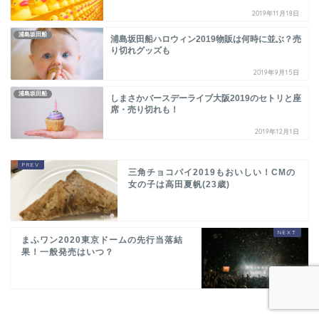
2019年11月18日
浦島坂田船
浦島坂田船ハロウィン2019物販は何時に並ぶ？売
り切れグッズも
2019年9月15日
浦島坂田船
しまさかバースデーライブ大阪2019のセトリと座
席・売り切れも！
2019年12月1日
三角チョコパイ2019もおいしい！CMの
女の子は高田夏帆(23歳)
まふワン2020東京ドームの先行当落結
果！一般発売はいつ？