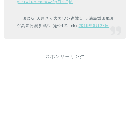
pic.twitter.com/4z9gZIrbQM
— まゆ☪︎ 天月さん大阪ワン参戦☪︎ ♡浦島坂田船夏
ツ高知公演参戦♡ (@0421_sk)
2019年6月27日
スポンサーリンク