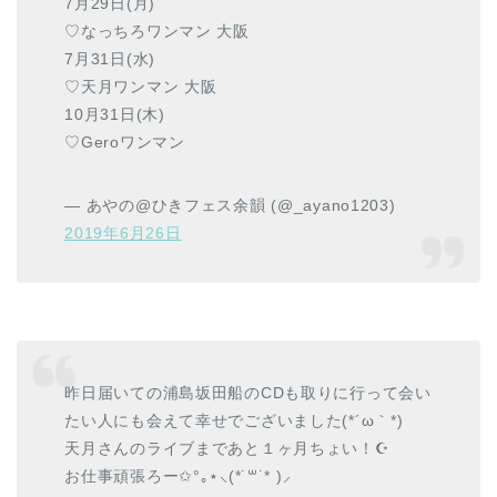
7月29日(月)
♡なっちろワンマン 大阪
7月31日(水)
♡天月ワンマン 大阪
10月31日(木)
♡Geroワンマン
— あやの@ひきフェス余韻 (@_ayano1203)
2019年6月26日
昨日届いての浦島坂田船のCDも取りに行って会い
たい人にも会えて幸せでございました(*´ω｀*)
天月さんのライブまであと１ヶ月ちょい！☪︎
お仕事頑張ろー✩°｡⋆⸜(*˙꒳˙* )⸝