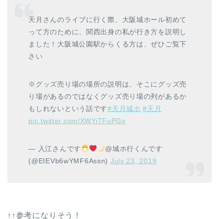
天月さんのライブに行く際、大阪城ホール初めて
って方のために、関西出身の私が行き方を説明し
ました！大阪城公園駅からくる方は、ぜひご覧下
さい
※グッズ売り場の場所の説明は、そこにグッズ売
り場があるのではなくグッズ売り場の列があるか
もしれないという話です
#天月城ホ
#天月
pic.twitter.com/XWYiTFuPGs
— 入江さんです
@城ホ行くんです
(@EIEVb6wYMF6Assn)
July 23, 2019
↑↑参考になりそう！