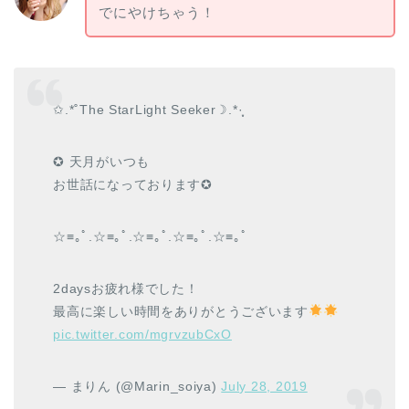
でにやけちゃう！
✩.*˚The StarLight Seeker☽︎︎.*·̩͙
✪ 天月がいつも
お世話になっております✪
☆≡｡ﾟ.☆≡｡ﾟ.☆≡｡ﾟ.☆≡｡ﾟ.☆≡｡ﾟ
2daysお疲れ様でした！
最高に楽しい時間をありがとうございます
pic.twitter.com/mgrvzubCxO
— まりん (@Marin_soiya)
July 28, 2019