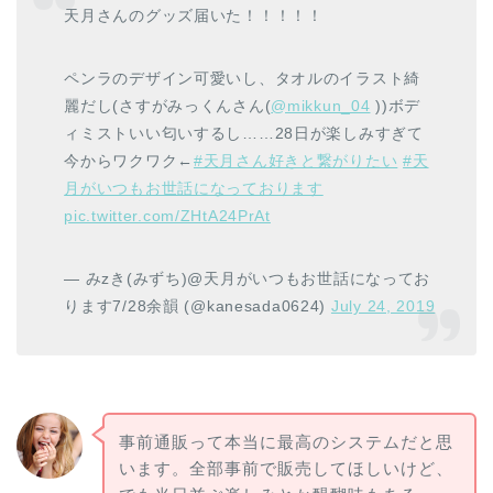
天月さんのグッズ届いた！！！！！
ペンラのデザイン可愛いし、タオルのイラスト綺
麗だし(さすがみっくんさん(
@mikkun_04
))ボデ
ィミストいい匂いするし……28日が楽しみすぎて
今からワクワク←
#天月さん好きと繋がりたい
#天
月がいつもお世話になっております
pic.twitter.com/ZHtA24PrAt
— みzき(みずち)@天月がいつもお世話になってお
ります7/28余韻 (@kanesada0624)
July 24, 2019
事前通販って本当に最高のシステムだと思
います。全部事前で販売してほしいけど、