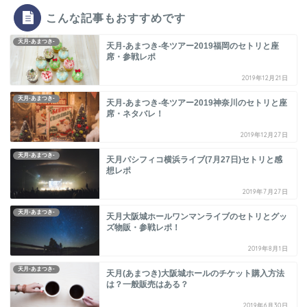
こんな記事もおすすめです
天月-あまつき-
天月-あまつき-冬ツアー2019福岡のセトリと座
席・参戦レポ
2019年12月21日
天月-あまつき-
天月-あまつき-冬ツアー2019神奈川のセトリと座
席・ネタバレ！
2019年12月27日
天月-あまつき-
天月パシフィコ横浜ライブ(7月27日)セトリと感
想レポ
2019年7月27日
天月-あまつき-
天月大阪城ホールワンマンライブのセトリとグッ
ズ物販・参戦レポ！
2019年8月1日
天月-あまつき-
天月(あまつき)大阪城ホールのチケット購入方法
は？一般販売はある？
2019年6月30日