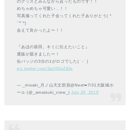
のグッズとみんなから貰ったものです！！
めちゃめちゃ可愛い…！！
写真撮ってくれた子会ってくれた子ありがとう(​ *
´꒳`*​)
会えて良かったよー！！
『あほの坂田。キミに伝えたいこと』
通販が届きましたー！
缶バッジの3分の1がロゴでした( ˙-˙ )
pic.twitter.com/SaVfGgZtDe
— _misaki_月ノ山天文部員@Next➥7/31大阪城ホ
ール (@_amatsuki_crew_)
July 29, 2019