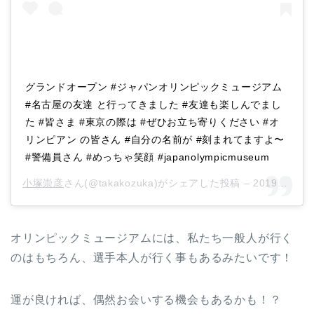
グランドオープン #ジャパンオリンピックミュージアム
#名古屋の友達 と行ってきました #友達も楽しんでまし
た #皆さま #東京の際は #ぜひお立ち寄りください #オ
リンピアン の皆さん #自分の名前が #刻まれてますよ〜
#警備員さん #めっちゃ笑顔 #japanolympicmuseum
小塚崇彦
さん(@takakozuka)がシェアした投稿 –
2019年 9月月15日午前2時06分PDT
オリンピックミュージアムには、私たち一般人が行く
のはもちろん、選手本人が行く事もあるみたいです！
運が良ければ、偶然お会いする機会もあるかも！？