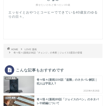
痩せたいけれど食べたい40歳
エッセイとおやつとコーヒーでできている40歳女のゆる
りの日々。
HOME
LOVE 漫画
奇々怪々(漫画)238話「チェンジ」の考察｜ジェイス3度目の登場
こんな記事もおすすめです
LOVE 漫画
奇々怪々(漫画)104話「盗難」のネタバレ解説｜
犯人は宇宙人？
2020年4月28日
LOVE 漫画
奇々怪々(漫画)99話「ジェイスのペン」のネタバ
レや続編について