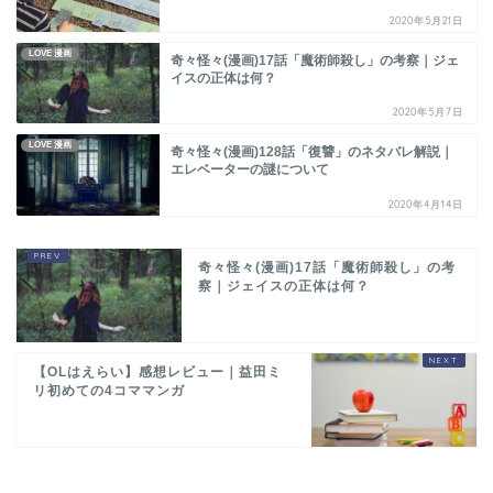
2020年5月21日
LOVE 漫画
奇々怪々(漫画)17話「魔術師殺し」の考察｜ジェ
イスの正体は何？
2020年5月7日
LOVE 漫画
奇々怪々(漫画)128話「復讐」のネタバレ解説｜
エレベーターの謎について
2020年4月14日
奇々怪々(漫画)17話「魔術師殺し」の考
察｜ジェイスの正体は何？
【OLはえらい】感想レビュー｜益田ミ
リ初めての4コママンガ