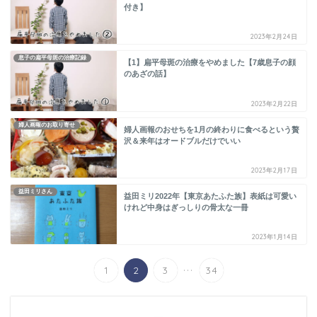
付き】
2023年2月24日
息子の扁平母斑の治療記録
【1】扁平母斑の治療をやめました【7歳息子の顔
のあざの話】
2023年2月22日
婦人画報のお取り寄せ
婦人画報のおせちを1月の終わりに食べるという贅
沢＆来年はオードブルだけでいい
2023年2月17日
益田ミリさん
益田ミリ2022年【東京あたふた族】表紙は可愛い
けれど中身はぎっしりの骨太な一冊
2023年1月14日
...
1
2
3
34