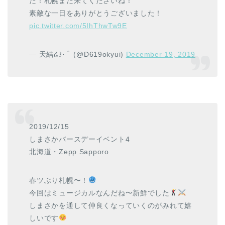
た！札幌また来てくださいね！
素敵な一日をありがとうございました！
pic.twitter.com/5IhThwTw9E
— 天結໒꒱· ﾟ (@D619okyui)
December 19, 2019
2019/12/15
しまさかバースデーイベント4
北海道・Zepp Sapporo
春ツぶり札幌〜！
今回はミュージカルなんだね〜新鮮でした
しまさかを通して仲良くなっていくのがみれて嬉
しいです