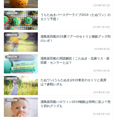
2019年9月11日
浦島坂田船
うらたぬきバースデーライブ2019（たぬワン）の
セトリ予想！
2019年7月10日
浦島坂田船
浦島坂田船2019夏ツアーのセトリと物販グッズ列
のレポ！
2019年8月2日
浦島坂田船
浦島坂田船の用語解説！こたぬき・志麻リス・坂
田家・センラーとは？
2019年10月1日
浦島坂田船
たぬワン(うらたぬき)2019東京のセトリと座席
は？参戦レポも
2019年8月12日
浦島坂田船
浦島坂田船ハロウィン2019物販は何時に並ぶ？売
り切れグッズも
2019年9月15日