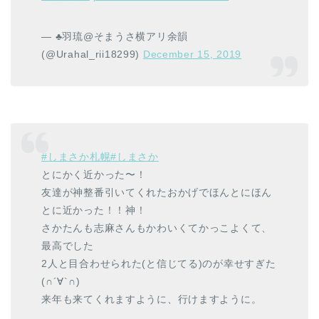
— ♣︎羽琉@そまうさ横アリ余韻
(@Urahal_rii18299)
December 15, 2019
#しまさか札幌
#しまさか
とにかく近かった〜！
友達が神整番引いてくれたおかげでほんとにほん
とに近かった！！神！
さかたんも志麻さんもかわいくてかっこよくて、
最高でした
2人と目合わせられた(と信じてる)のが幸せすぎた
(∩´∀`∩)
来年も来てくれますように、行けますように。