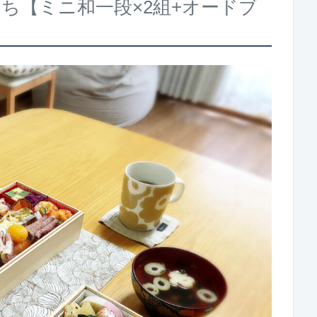
せち【ミニ和一段×2組+オードブ