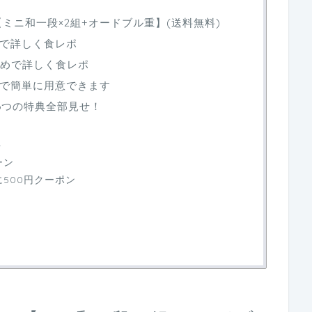
【ミニ和一段×2組+オードブル重】(送料無料)
で詳しく食レポ
多めで詳しく食レポ
で簡単に用意できます
 6つの特典全部見せ！
ン
ト
ーン
500円クーポン