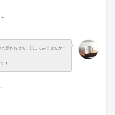
たら、
3年の新作おせち、試してみませんか？
ます！
て。