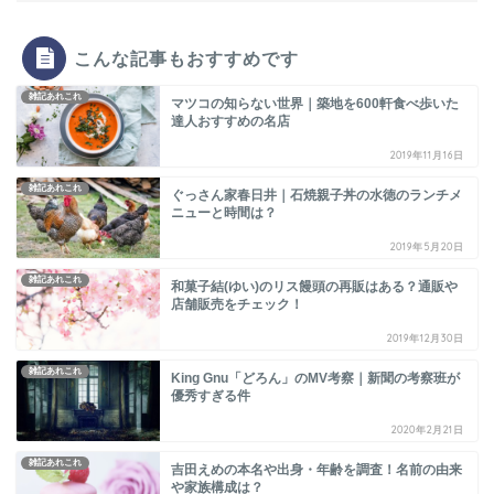
こんな記事もおすすめです
雑記あれこれ
マツコの知らない世界｜築地を600軒食べ歩いた
達人おすすめの名店
2019年11月16日
雑記あれこれ
ぐっさん家春日井｜石焼親子丼の水徳のランチメ
ニューと時間は？
2019年5月20日
雑記あれこれ
和菓子結(ゆい)のリス饅頭の再販はある？通販や
店舗販売をチェック！
2019年12月30日
雑記あれこれ
King Gnu「どろん」のMV考察｜新聞の考察班が
優秀すぎる件
2020年2月21日
雑記あれこれ
吉田えめの本名や出身・年齢を調査！名前の由来
や家族構成は？