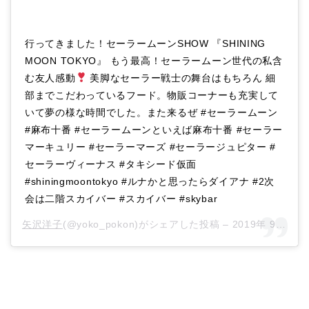
行ってきました！セーラームーンSHOW 『SHINING
MOON TOKYO』 もう最高！セーラームーン世代の私含
む友人感動
美脚なセーラー戦士の舞台はもちろん 細
部までこだわっているフード。物販コーナーも充実して
いて夢の様な時間でした。また来るぜ #セーラームーン
#麻布十番 #セーラームーンといえば麻布十番 #セーラー
マーキュリー #セーラーマーズ #セーラージュピター #
セーラーヴィーナス #タキシード仮面
#shiningmoontokyo #ルナかと思ったらダイアナ #2次
会は二階スカイバー #スカイバー #skybar
矢沢洋子
(@yoko_pokon)がシェアした投稿 –
2019年 9月月23日午後10時12分PDT